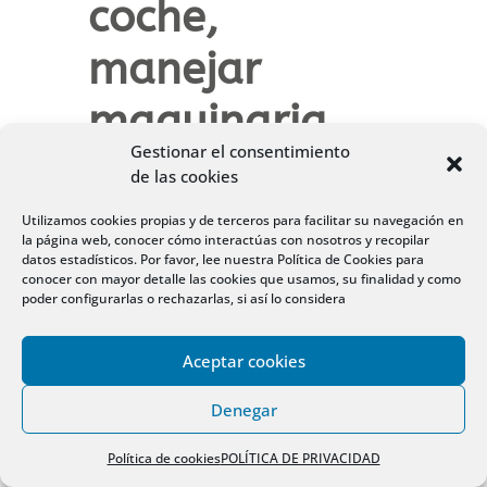
coche,
manejar
maquinaria
Gestionar el consentimiento
pesada,
de las cookies
utilizar
Utilizamos cookies propias y de terceros para facilitar su navegación en
la página web, conocer cómo interactúas con nosotros y recopilar
datos estadísticos. Por favor, lee nuestra Política de Cookies para
sustancias
conocer con mayor detalle las cookies que usamos, su finalidad y como
poder configurarlas o rechazarlas, si así lo considera
químicas,
Aceptar cookies
entre otras,
Denegar
pueden
Política de cookies
POLÍTICA DE PRIVACIDAD
entrañar un