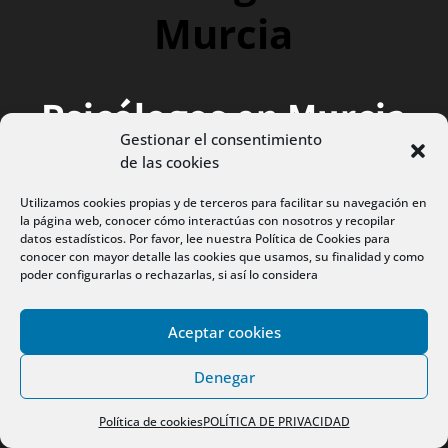
Murcia
Psicólogos en Murcia
Gestionar el consentimiento
de las cookies
Psicólogos en Murcia
Utilizamos cookies propias y de terceros para facilitar su navegación en
la página web, conocer cómo interactúas con nosotros y recopilar
datos estadísticos. Por favor, lee nuestra Política de Cookies para
para terapia de
conocer con mayor detalle las cookies que usamos, su finalidad y como
poder configurarlas o rechazarlas, si así lo considera
pareja
Aceptar cookies
Denegar
Psicólogos en Murcia
Política de cookies
POLÍTICA DE PRIVACIDAD